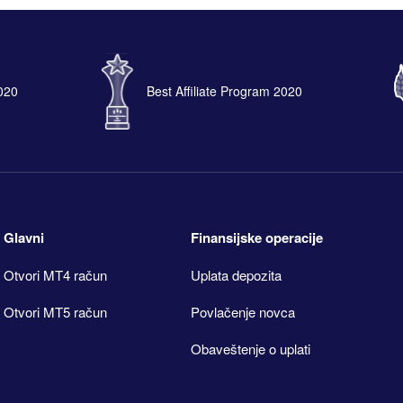
2020
Best Affiliate Program 2020
Glavni
Finansijske operacije
Otvori MT4 račun
Uplata depozita
Otvori MT5 račun
Povlačenje novca
Obaveštenje o uplati