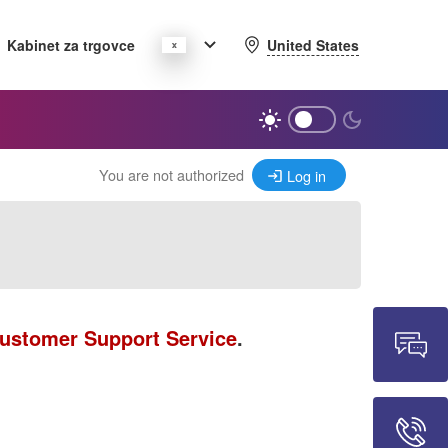
United States
Kabinet za trgovce
You are not authorized
Log in
ustomer Support Service
.