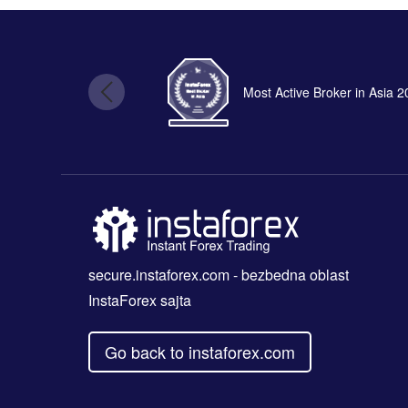
Most Active Broker in Asia 
secure.instaforex.com
- bezbedna oblast
InstaForex sajta
Go back to instaforex.com