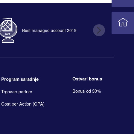
Best managed account 2019
B
Ostvari bonus
Program saradnje
Bonus od 30%
Trgovac-partner
Cost per Action (CPA)