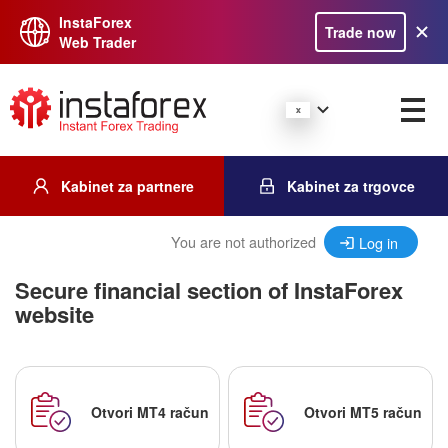
InstaForex
Trade now
Web Trader
Kabinet za partnere
Kabinet za trgovce
You are not authorized
Log in
Secure financial section of InstaForex
website
Otvori MT4 račun
Otvori MT5 račun