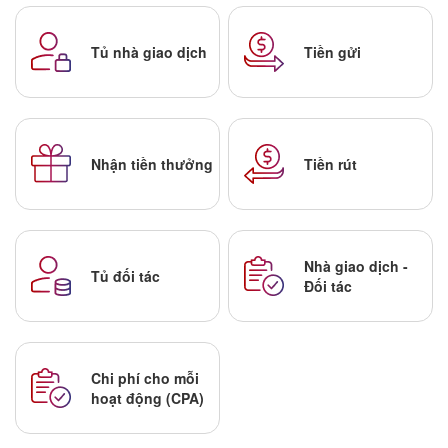
Tủ nhà giao dịch
Tiền gửi
Nhận tiền thưởng
Tiền rút
Nhà giao dịch -
Tủ đối tác
Đối tác
Chi phí cho mỗi
hoạt động (CPA)