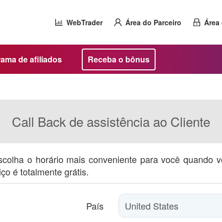
WebTrader
Área do Parceiro
Área 
ama de afiliados
Receba o bônus
Call Back de assistência ao Cliente
escolha o horário mais conveniente para você quando v
ço é totalmente grátis.
País