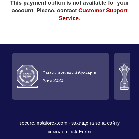
This payment option is not available for your
account. Please, contact
Customer Support
Service
.
Самый активный брокер в
Л
Азии 2020
2
secure.instaforex.com
- захищена зона сайту
компанії InstaForex