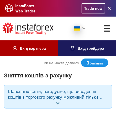
InstaForex
Trade now
Web Trader
Вхід партнера
Вхід трейдера
Ви не маєте дозволу
Увійдіть
Зняття коштів з рахунку
Шановні клієнти, нагадуємо, що виведення
коштів з торгового рахунку можливий тільки
при використанні тієї ж платіжної системи,
через яку відбувалося поповнення і в тій же
валюті.