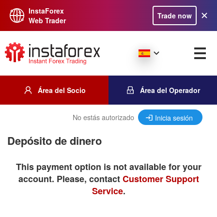
InstaForex
Trade now
Web Trader
Área del Socio
Área del Operador
No estás autorizado
Inicia sesión
Depósito de dinero
This payment option is not available for your
account. Please, contact
Customer Support
Service
.