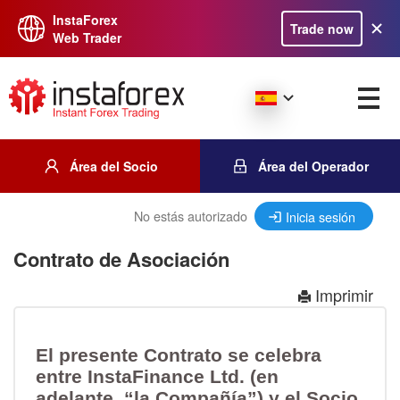
InstaForex
Trade now
Web Trader
Área del Socio
Área del Operador
No estás autorizado
Inicia sesión
Contrato de Asociación
Imprimir