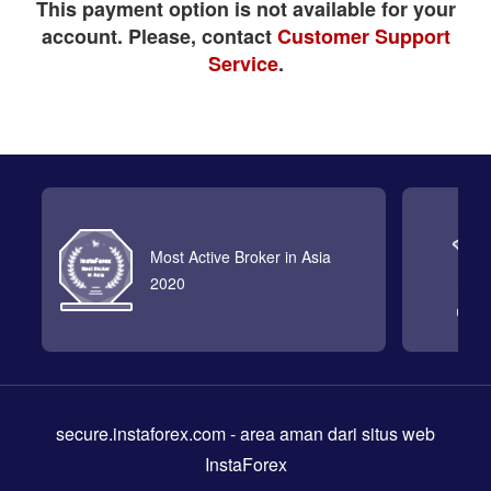
This payment option is not available for your
account. Please, contact
Customer Support
Service
.
Most Active Broker in Asia
2020
secure.instaforex.com
- area aman dari situs web
InstaForex