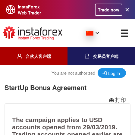
InstaForex
Trade now
Web Trader
合伙人客户端
交易员客户端
You are not authorized
Log in
StartUp Bonus Agreement
打印