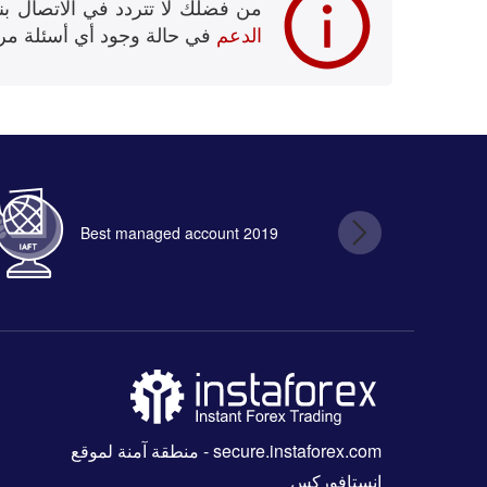
من فضلك لا تتردد في الاتصال بن
الدعم
في حالة وجود أي أسئلة مر
Best managed account 2019
B
secure.instaforex.com
- منطقة آمنة لموقع
إنستافوركس