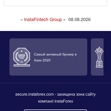
«
InstaFintech Group
»
08.08.2026
Самый активный брокер в
Л
Азии 2020
2
secure.instaforex.com
- захищена зона сайту
компанії InstaForex