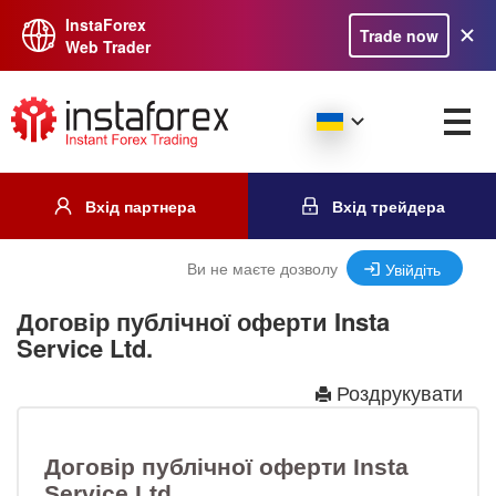
InstaForex
Trade now
Web Trader
Вхід партнера
Вхід трейдера
Ви не маєте дозволу
Увійдіть
Договір публічної оферти Insta
Service Ltd.
Роздрукувати