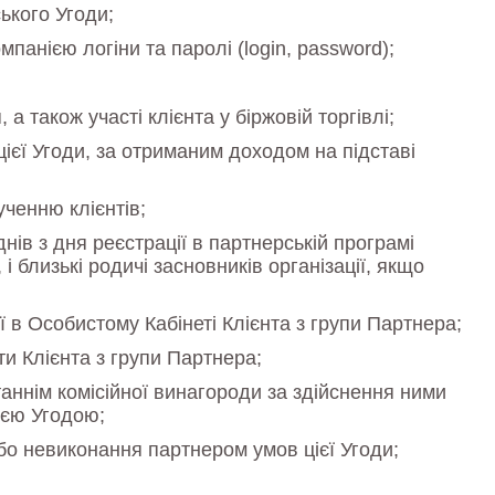
ького Угоди;
панією логіни та паролі (login, password);
 також участі клієнта у біржовій торгівлі;
ієї Угоди, за отриманим доходом на підставі
ученню клієнтів;
нів з дня реєстрації в партнерській програмі
 близькі родичі засновників організації, якщо
 в Особистому Кабінеті Клієнта з групи Партнера;
и Клієнта з групи Партнера;
аннім комісійної винагороди за здійснення ними
ією Угодою;
бо невиконання партнером умов цієї Угоди;