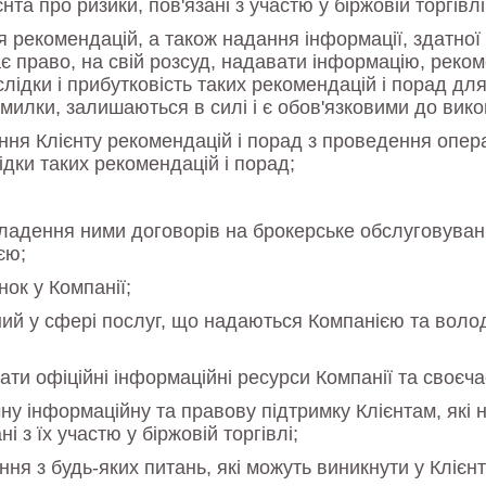
та про ризики, пов'язані з участю у біржовій торгівл
я рекомендацій, а також надання інформації, здатної
є право, на свій розсуд, надавати інформацію, реком
лідки і прибутковість таких рекомендацій і порад для 
милки, залишаються в силі і є обов'язковими до викона
ня Клієнту рекомендацій і порад з проведення опера
ідки таких рекомендацій і порад;
укладення ними договорів на брокерське обслуговува
єю;
нок у Компанії;
ний у сфері послуг, що надаються Компанією та воло
ти офіційні інформаційні ресурси Компанії та своєча
ну інформаційну та правову підтримку Клієнтам, які 
 з їх участю у біржовій торгівлі;
ня з будь-яких питань, які можуть виникнути у Клієн