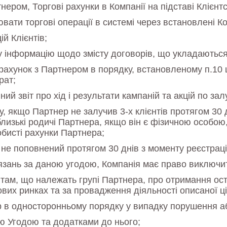
ером, Торгові рахунки в Компанії на підставі Клієнтс
ати торгові операції в системі через встановлені Ком
й Клієнтів;
інформацію щодо змісту договорів, що укладаються, а
рахунок з Партнером в порядку, встановленому п.10 ц
рат;
й звіт про хід і результати кампаній та акцій по зал
, якщо Партнер не залучив 3-х клієнтів протягом 30 д
лизькі родичі Партнера, якщо він є фізичною особою, і
бисті рахунки Партнера;
не поповнений протягом 30 днів з моменту реєстрації
язань за даною угодою, Компанія має право виключит
там, що належать групі Партнера, про отримання ост
вих ринках та за провадження діяльності описаної ц
р в односторонньому порядку у випадку порушення а
єю Угодою та додатками до нього;