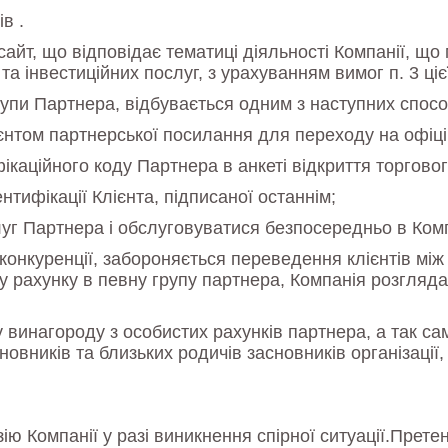
в .
сайт, що відповідає тематиці діяльності Компанії, щ
а інвестиційних послуг, з урахуванням вимог п. 3 ціє
рупи Партнера, відбувається одним з наступних спосо
нтом партнерської посилання для переходу на офіцій
ікаційного коду Партнера в анкеті відкриття торговог
ифікації Клієнта, підписаної останнім;
луг Партнера і обслуговуватися безпосередньо в Комп
онкуренції, забороняється переведення клієнтів між 
 рахунку в певну групу партнера, Компанія розгляда
винагороду з особистих рахунків партнера, а так сам
сновників та близьких родичів засновників організац
ю Компанії у разі виникнення спірної ситуації.Претен