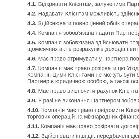
Відкривати Клієнтам, залученими Партн
Надавати Клієнтам можливість здійснюв
Здійснювати повноцінний облік операці
Компанія зобов'язана надати Партнеру 
Компанія зобов'язана здійснювати роз
щомісячних актів розрахунків доходів і вит
Має право отримувати у Партнера повни
Компанія має право розірвати цю Угоду
Компанії. Цими Клієнтами не можуть бути б
Партнер є юридичною особою, а також осо
Має право виключити рахунок Клієнта 
У разі не виконання Партнером зобов'
Компанія має право повідомити Клієн
торгових операцій на міжнародних фінансо
Компанія має право розірвати догові
Здійснювати інші дії, передбачені ці