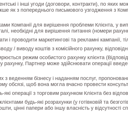
нтські і інші угоди (договори, контракти), по яких 
накше як з попереднього письмового узгодження з Ком
никами Компанії для вирішення проблеми Клієнта, у в
алі, необхідні для вирішення питання (номери рахункі
и і проводити маркетингові та рекламні кампанії, ті
оду / виводу коштів з комісійного рахунку, відповід
рюється режим особистого рахунку клієнта (Відповід
му рахунку, Партнер може здійснювати операції введен
их з веденням бізнесу і наданням послуг, пропонова
ому обсязі, щоб вона могла вчасно провести консуль
які операції з торговим рахунком Клієнта без відпов
ієнтами будь-які розрахунки (у готівковій та безготів
кошти, цінні папери або іншу власність у відсутності 