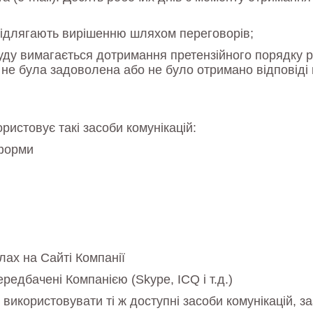
, підлягають вирішенню шляхом переговорів;
уду вимагається дотримання претензійного порядку 
 не була задоволена або не було отримано відповіді н
ристовує такі засоби комунікацій:
тформи
лах на Сайті Компанії
ередбачені Компанією (Skype, ICQ і т.д.)
икористовувати ті ж доступні засоби комунікацій, заз