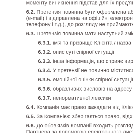
моменту виникнення підстав для їх пред'я
Претензія повинна бути оформлена або
(e-mail) і відправлена на офіційні електро
телефону і т.д.), до розгляду не приймают
Претензія повинна мати наступний змі
ім'я та прізвище Клієнта / назва 
опис суті спірної ситуації
інша інформація, що сприяє вир
У претензії не повинно міститис
емоційної оцінки спірної ситуаці
образливих висловів на адресу 
ненормативної лексики
Компанія має право зажадати від Клієн
За Компанією зберігається право, відхил
До обов'язків Компанії входить розгля
Партнера за допомогою електронного листа