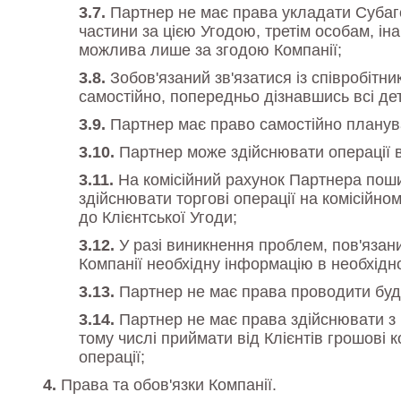
Партнер не має права укладати Субаге
частини за цією Угодою, третім особам, і
можлива лише за згодою Компанії;
Зобов'язаний зв'язатися із співробіт
самостійно, попередньо дізнавшись всі дет
Партнер має право самостійно плануват
Партнер може здійснювати операції вв
На комісійний рахунок Партнера поши
здійснювати торгові операції на комісійно
до Клієнтської Угоди;
У разі виникнення проблем, пов'язан
Компанії необхідну інформацію в необхідн
Партнер не має права проводити будь-
Партнер не має права здійснювати з кл
тому числі приймати від Клієнтів грошові 
операції;
Права та обов'язки Компанії.