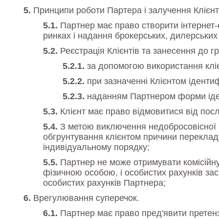
Принципи роботи Партера і залучення Клієнті
Партнер має право створити інтернет-
ринках і надання брокерських, дилерських т
Реєстрація Клієнтів та занесення до г
за допомогою використання кліє
при зазначенні Клієнтом ідентиф
наданням Партнером форми ідент
Клієнт має право відмовитися від пос
З метою виключення недобросовісної к
обгрунтування клієнтом причини перекладу
індивідуальному порядку;
Партнер не може отримувати комісійну 
фізичною особою, і особистих рахунків за
особистих рахунків Партнера;
Врегулювання суперечок.
Партнер має право пред'явити претензі