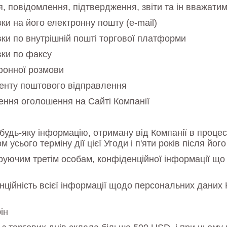
, повідомлення, підтвердження, звіти та ін вважат
ки на його електронну пошту (e-mail)
вки по внутрішній пошті торгової платформи
вки по факсу
фонної розмови
менту поштового відправлення
ення оголошення на Сайті Компанії
дь-яку інформацію, отриману від Компанії в процесі 
м усього терміну дії цієї Угоди і п'яти років після йог
уючим третім особам, конфіденційної інформації що с
нційність всієї інформації щодо персональних даних 
ін