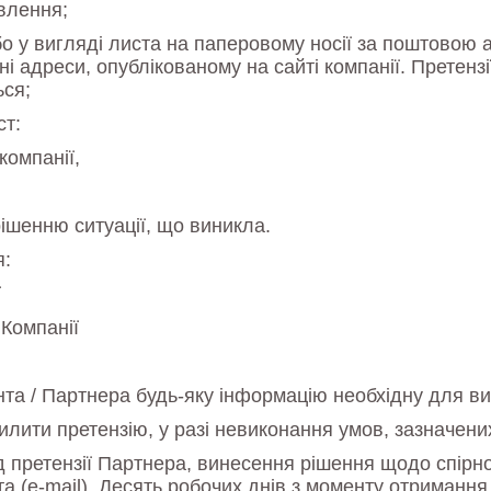
влення;
 у вигляді листа на паперовому носії за поштовою а
нні адреси, опублікованому на сайті компанії. Претенз
ься;
ст:
компанії,
ішенню ситуації, що виникла.
я:
ї
Компанії
та / Партнера будь-яку інформацію необхідну для вин
ити претензію, у разі невиконання умов, зазначених у п
д претензії Партнера, винесення рішення щодо спірної
 (e-mail). Десять робочих днів з моменту отриманн