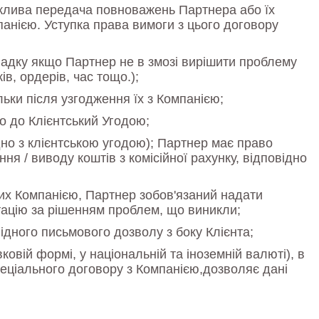
можлива передача повноважень Партнера або їх
панією. Уступка права вимоги з цього договору
ипадку якщо Партнер не в змозі вирішити проблему
в, ордерів, час тощо.);
льки після узгодження їх з Компанією;
но до Клієнтський Угодою;
но з клієнтською угодою); Партнер має право
ня / виводу коштів з комісійної рахунку, відповідно
них Компанією, Партнер зобов'язаний надати
тацію за рішенням проблем, що виникли;
ідного письмового дозволу з боку Клієнта;
ковій формі, у національній та іноземній валюті), в
спеціального договору з Компанією,дозволяє дані