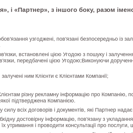
ія», і «Партнер», з іншого боку, разом ім
бов'язання узгоджені, пов'язані безпосередньо із за
.
в'язки, встановлені цією Угодою з пошуку і залученн
ов'язки, передбачені цією Угодою;Виконуючи дорученн
залучені ним Клієнти є Клієнтами Компанії;
ієнтам різну рекламну інформацію про Компанію, пос
 якої підтверджена Компанією.
 силу всіх договорів і документів, які Партнер надає 
хідну достовірну інформацію, пов'язану з укладання
їх утримання і проводити консультації про послуги,